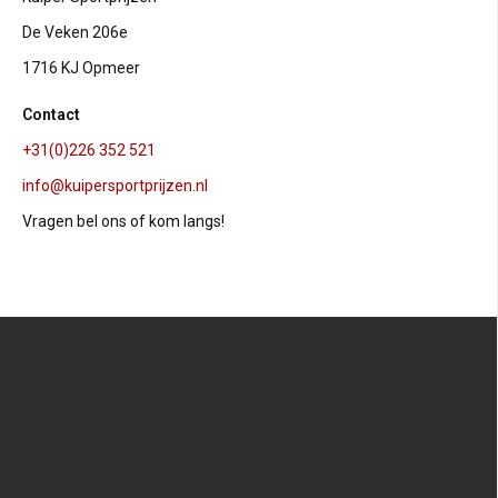
De Veken 206e
1716 KJ Opmeer
Contact
+31(0)226 352 521
info@kuipersportprijzen.nl
Vragen bel ons of kom langs!