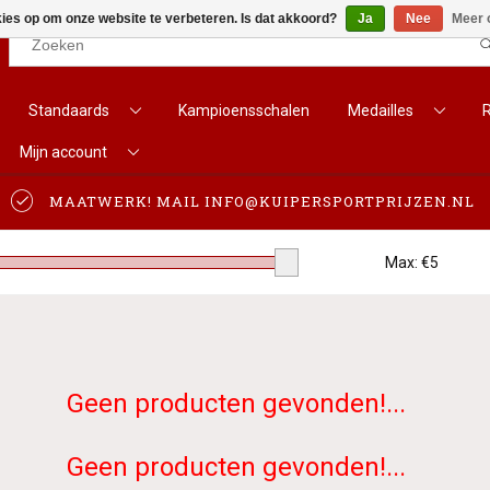
kies op om onze website te verbeteren. Is dat akkoord?
Ja
Nee
Meer 
Results found
(0)
Standaards
Kampioensschalen
Medailles
Mijn account
BEKIJK ALLE RESULTATEN
MAATWERK! MAIL
INFO@KUIPERSPORTPRIJZEN.NL
GA TERUG
Max: €
5
Geen producten gevonden!...
Geen producten gevonden!...