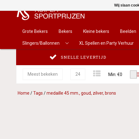
Wij slaan coo
Grote Bekers
Bekers
Kleine bekers
Beelden
Slingers/Ballonnen
XL Spellen en Party Verhuur
SNELLE LEVERTIJD
Meest bekeken
24
Min: €
0
Home
/
Tags
/
medaille 45 mm., goud, zilver, brons