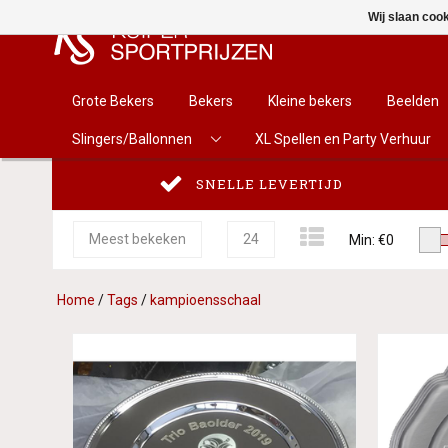
Wij slaan coo
Grote Bekers
Bekers
Kleine bekers
Beelden
Slingers/Ballonnen
XL Spellen en Party Verhuur
SNELLE LEVERTIJD
Meest bekeken
24
Min: €
0
Home
/
Tags
/
kampioensschaal