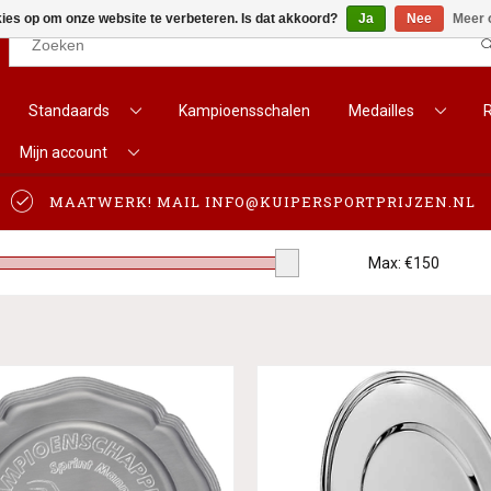
kies op om onze website te verbeteren. Is dat akkoord?
Ja
Nee
Meer 
Results found
(0)
Standaards
Kampioensschalen
Medailles
Mijn account
BEKIJK ALLE RESULTATEN
MAATWERK! MAIL
INFO@KUIPERSPORTPRIJZEN.NL
GA TERUG
Max: €
150