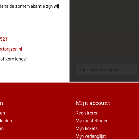
ijdens de zomervakantie zijn wij
 521
tprijzen.nl
 of kom langs!
en
Mijn account
ten
Registreren
ducten
Mijn bestellingen
en
Mijn tickets
Mijn verlanglijst