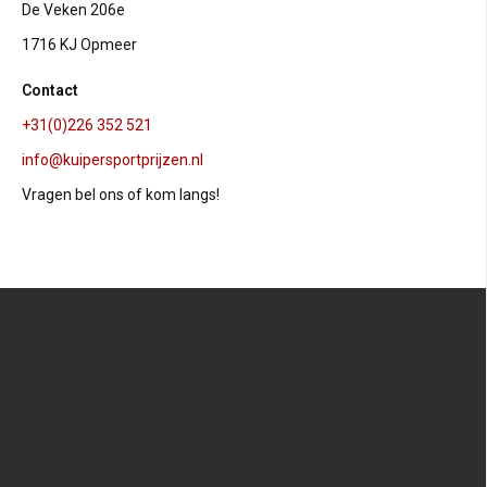
De Veken 206e
1716 KJ Opmeer
Contact
+31(0)226 352 521
info@kuipersportprijzen.nl
Vragen bel ons of kom langs!